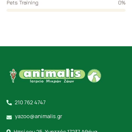
Pets Training
0
%
210 762 4747
yazoo@animalis.gr
Ηπείρου 25, Υμηττός 17237 Αθήνα