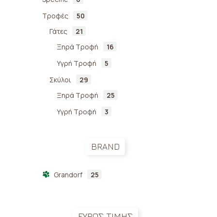
Τροφές
50
Γάτες
21
Gra
Ξηρά Τροφή
16
& T
Υγρή Τροφή
5
Med
Br
Σκύλοι
29
18,
Ξηρά Τροφή
25
Υγρή Τροφή
3
BRAND
Grandorf
25
ΕΥΡΟΣ ΤΙΜΗΣ