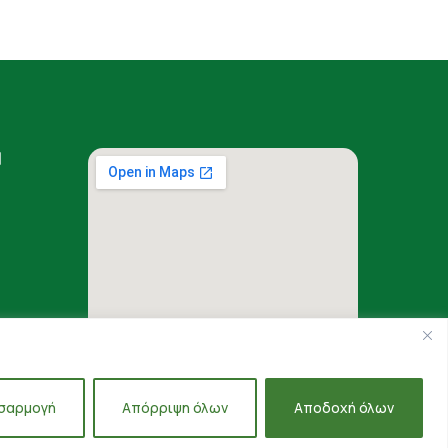
Η
σαρμογή
Απόρριψη όλων
Αποδοχή όλων
alis, All Rights Reserved.
Created by
Inspire Web