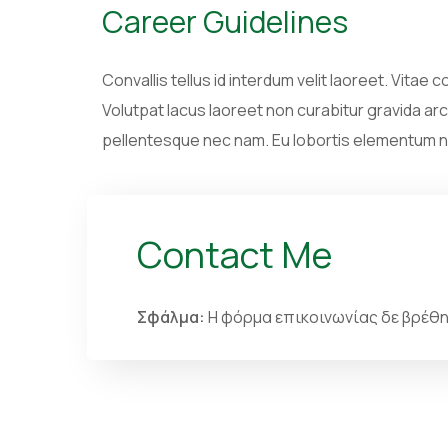
Career Guidelines
Convallis tellus id interdum velit laoreet. Vitae
Volutpat lacus laoreet non curabitur gravida a
pellentesque nec nam. Eu lobortis elementum nib
Contact Me
Σφάλμα:
Η φόρμα επικοινωνίας δε βρέθη