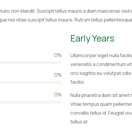
 nunc non blandit. Suscipit tellus mauris a diam maecenas sed
 nisi vitae suscipit tellus mauris. Rutrum tellus pellentesque eu
Early Years
0
%
Ullamcorper eget nulla facili
venenatis a condimentum vit
orci sagittis eu volutpat odio
0
%
facilisi.
0
%
Nulla pharetra diam sit ame
Vitae tempus quam pellentes
convallis tellus id. Feugiat 
tellus at.