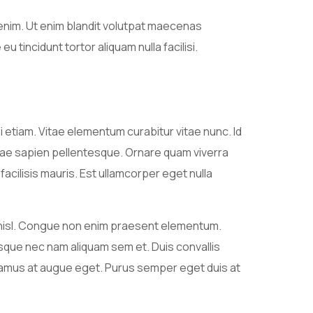
 enim. Ut enim blandit volutpat maecenas
 tincidunt tortor aliquam nulla facilisi.
si etiam. Vitae elementum curabitur vitae nunc. Id
ae sapien pellentesque. Ornare quam viverra
 facilisis mauris. Est ullamcorper eget nulla
t nisl. Congue non enim praesent elementum.
que nec nam aliquam sem et. Duis convallis
vivamus at augue eget. Purus semper eget duis at