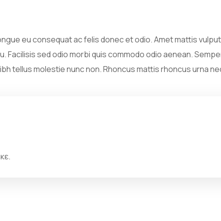
 congue eu consequat ac felis donec et odio. Amet mattis vulputa
rcu. Facilisis sed odio morbi quis commodo odio aenean. Sem
h tellus molestie nunc non. Rhoncus mattis rhoncus urna nequ
κε.