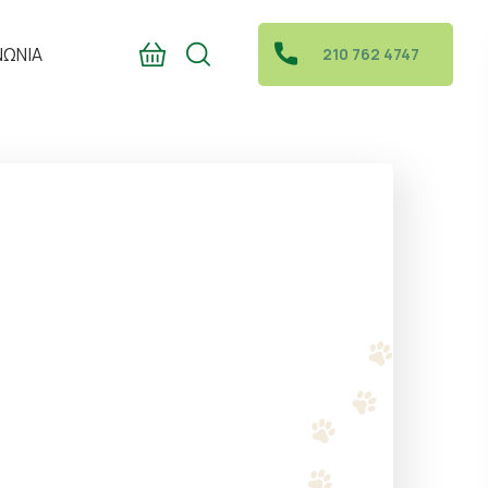
ΝΩΝΙΑ
210 762 4747