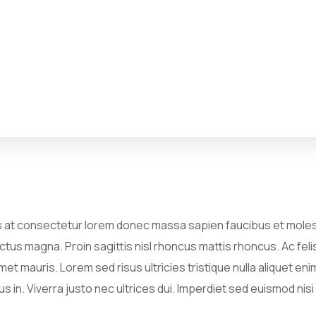
is at consectetur lorem donec massa sapien faucibus et molest
lectus magna. Proin sagittis nisl rhoncus mattis rhoncus. Ac fe
et mauris. Lorem sed risus ultricies tristique nulla aliquet en
us in. Viverra justo nec ultrices dui. Imperdiet sed euismod nisi