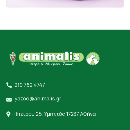
210 762 4747
yazoo@animalis.gr
Ηπείρου 25, Υμηττός 17237 Αθήνα