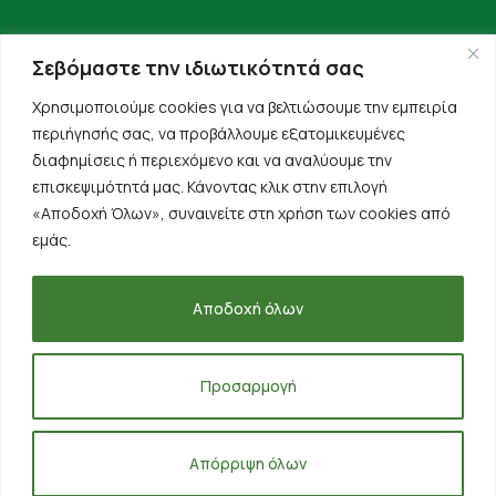
Σεβόμαστε την ιδιωτικότητά σας
Χρησιμοποιούμε cookies για να βελτιώσουμε την εμπειρία
περιήγησής σας, να προβάλλουμε εξατομικευμένες
διαφημίσεις ή περιεχόμενο και να αναλύουμε την
επισκεψιμότητά μας. Κάνοντας κλικ στην επιλογή
«Αποδοχή Όλων», συναινείτε στη χρήση των cookies από
εμάς.
Αποδοχή όλων
Όροι Χρήσης
Πολιτική Απορρήτου
Δήλωση Υπαναχώρησης
Προσαρμογή
Copyright © 2023 Animalis, All Rights Reserved.
Απόρριψη όλων
Created by
Inspire Web