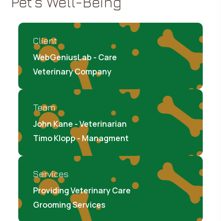
Pet’s Well-Being
Client
WebGeniusLab - Care
Veterinary Company
Team
John Kane - Veterinarian
Timo Klopp - Managment
Services
Providing Veterinary Care
Grooming Services